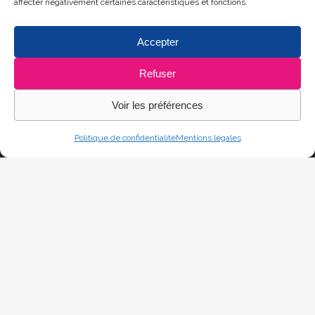
affecter négativement certaines caractéristiques et fonctions.
Accepter
Refuser
Voir les préférences
Politique de confidentialité
Mentions légales
© Copyright Laps Concept -
Mentions légales
et
Politique de
confidentialité
-
CGV
-
Photos par Jérôme Rouchy
- Site agencé par
FBMediaworks
-